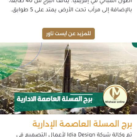
أطول المباني في إفريقيا. يتألف البرج من 40 طابقًا،
بالإضافة إلى مرآب تحت الأرض يمتد على 5 طوابق.
للمزيد عن ايست تاور
برج المسلة العاصمة الإدارية
تم وكالة شركة Idia Design لأعمال التصميم في