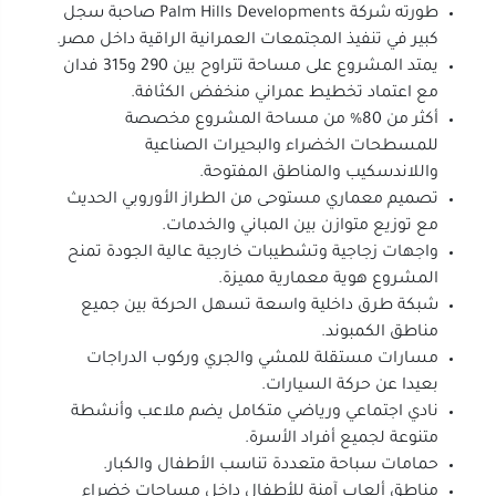
طورته شركة Palm Hills Developments صاحبة سجل
كبير في تنفيذ المجتمعات العمرانية الراقية داخل مصر.
يمتد المشروع على مساحة تتراوح بين 290 و315 فدان
مع اعتماد تخطيط عمراني منخفض الكثافة.
أكثر من 80% من مساحة المشروع مخصصة
للمسطحات الخضراء والبحيرات الصناعية
واللاندسكيب والمناطق المفتوحة.
تصميم معماري مستوحى من الطراز الأوروبي الحديث
مع توزيع متوازن بين المباني والخدمات.
واجهات زجاجية وتشطيبات خارجية عالية الجودة تمنح
المشروع هوية معمارية مميزة.
شبكة طرق داخلية واسعة تسهل الحركة بين جميع
مناطق الكمبوند.
مسارات مستقلة للمشي والجري وركوب الدراجات
بعيدا عن حركة السيارات.
نادي اجتماعي ورياضي متكامل يضم ملاعب وأنشطة
متنوعة لجميع أفراد الأسرة.
حمامات سباحة متعددة تناسب الأطفال والكبار.
مناطق ألعاب آمنة للأطفال داخل مساحات خضراء