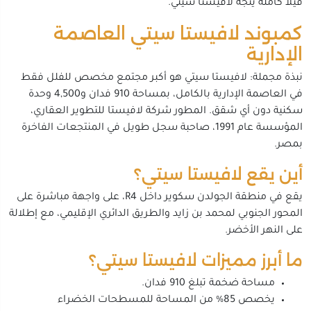
فيلا كاملة يتجه لافيستا سيتي.
كمبوند لافيستا سيتي العاصمة
الإدارية
نبذة مجملة: لافيستا سيتي هو أكبر مجتمع مخصص للفلل فقط
في العاصمة الإدارية بالكامل، بمساحة 910 فدان و4,500 وحدة
سكنية دون أي شقق. المطور شركة لافيستا للتطوير العقاري،
المؤسسة عام 1991، صاحبة سجل طويل في المنتجعات الفاخرة
بمصر.
أين يقع لافيستا سيتي؟
يقع في منطقة الجولدن سكوير داخل R4، على واجهة مباشرة على
المحور الجنوبي لمحمد بن زايد والطريق الدائري الإقليمي، مع إطلالة
على النهر الأخضر.
ما أبرز مميزات لافيستا سيتي؟
مساحة ضخمة تبلغ 910 فدان.
يخصص 85% من المساحة للمسطحات الخضراء