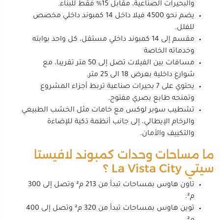
والبحيرات الصناعية، مقابل 15% فقط للبناء.
يضم نحو 4500 فيلا داخل 14 كمبوند داخلي مخصص
للفلل.
مقسم إلى 14 كمبوند داخلي مستقل، كل واحد بوابته
وخدماته الخاصة
مسافات بين الفيلات تصل إلى 50 متر تقريبا، مع
شوارع داخلية بعرض 18 الى 25 متر.
يحتوي على 7 بحيرات صناعية تربط أجزاء المشروع
وتمنحه طابع بصري مفتوح.
تشطيب سوبر لوكس مع خامات مثل الخشب الطبيعي
والرخام الإيطالي، إلى جانب أنظمة ذكية للإضاءة
والتكييف والأمان.
ما مساحات وحدات كمبوند لافيستا
سيتي La Vista City ؟
تاون هاوس بمساحات تبدأ من 213 م² وتصل إلى 300
م².
توين هاوس بمساحات تبدأ من 320 م² وتصل إلى 400