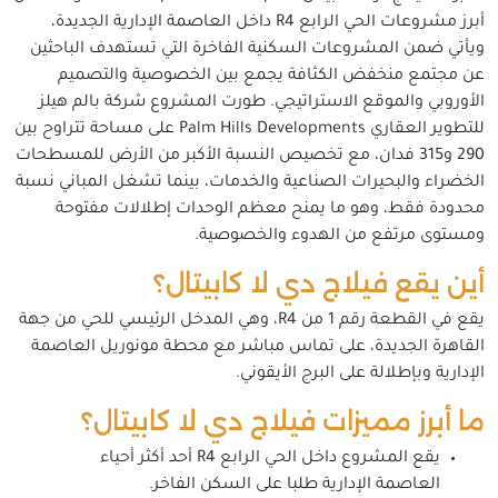
أبرز مشروعات الحي الرابع R4 داخل العاصمة الإدارية الجديدة،
ويأتي ضمن المشروعات السكنية الفاخرة التي تستهدف الباحثين
عن مجتمع منخفض الكثافة يجمع بين الخصوصية والتصميم
الأوروبي والموقع الاستراتيجي. طورت المشروع شركة بالم هيلز
للتطوير العقاري Palm Hills Developments على مساحة تتراوح بين
290 و315 فدان، مع تخصيص النسبة الأكبر من الأرض للمسطحات
الخضراء والبحيرات الصناعية والخدمات، بينما تشغل المباني نسبة
محدودة فقط، وهو ما يمنح معظم الوحدات إطلالات مفتوحة
ومستوى مرتفع من الهدوء والخصوصية.
أين يقع فيلاج دي لا كابيتال؟
يقع في القطعة رقم 1 من R4، وهي المدخل الرئيسي للحي من جهة
القاهرة الجديدة، على تماس مباشر مع محطة مونوريل العاصمة
الإدارية وبإطلالة على البرج الأيقوني.
ما أبرز مميزات فيلاج دي لا كابيتال؟
يقع المشروع داخل الحي الرابع R4 أحد أكثر أحياء
العاصمة الإدارية طلبا على السكن الفاخر.