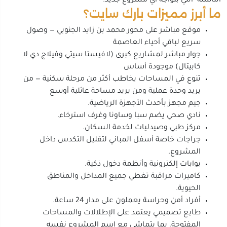
الناشئة" اللي بتواجه أي مشروع جديد.
ما أبرز مميزات بارك سايت؟
موقع مباشر على محور محمد بن زايد الجنوبي — وصول
سريع لباقي أحياء العاصمة
جوار مباشر لمشاريع كبرى (لافيستا سيتي وفيلاج دي لا
كابيتال) موجودة أساس
تنوع في المساحات يخاطب أكثر من مرحلة سكنية — من
يريد وحدة عملية ومن يريد مساحة عائلية أوسع
جيم مجهز بأحدث الأجهزة الرياضية.
نادي صحي يضم سبا وساونا وغرف استرخاء.
مركز طبي وصيدليات لخدمة السكان.
جراجات خاصة أسفل المباني لتقليل التكدس داخل
المشروع.
بوابات إلكترونية وأنظمة دخول ذكية.
كاميرات مراقبة تغطي جميع المداخل والمناطق
الحيوية.
أفراد أمن وحراسة يعملون على مدار 24 ساعة.
طابع تصميمي يعتمد على الإطلالات والمساحات
المفتوحة، بما يتماشى مع اسم المشروع نفسه