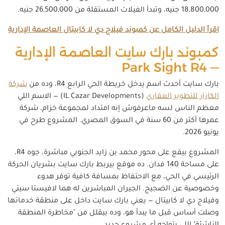
18,800,000 جنيه، وتبدأ الفيلات المستقلة من 26,500,000 جنيه.
اقرأ الدليل الكامل عن كمبوند فيلاج دي لا كابيتال العاصمة الإدارية
كمبوند بارك سايت العاصمة الإدارية
— Park Sight R4
بارك سايت أحدث اسم يدخل خريطة الحي الرابع R4، وده من
شركة
الكازار للتطوير العقاري
(IL Cazar Developments) — الاسم اللي
معظم الناس لسه ماعرفوش إنه امتداد لمجموعة خزام، شركة
عمرها أكتر من 60 سنة في السوق المصري. المشروع طرح في
يونيو 2026.
المشروع بيقع على محور محمد بن زايد الجنوبي مباشرة، جوه R4،
على مساحة 140 فدان. ده موقع بيربط بارك سايت بشريان الحركة
الرئيسي في الحي، مع الاحتفاظ بمسافة كافية توفر هدوء
وخصوصية عن الضجيج. الجيران المباشرين له هما لافيستا سيتي
وفيلاج دي لا كابيتال — يعني بارك سايت داخل على منطقة خدماتها
وصلت أساس قبل ما يبدأ هو، وده بيقلل من "مخاطرة المنطقة