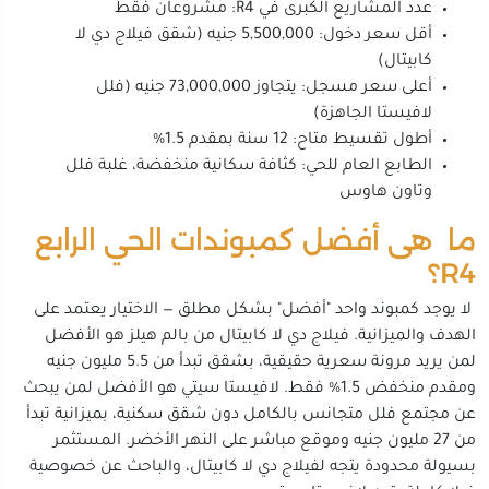
عدد المشاريع الكبرى في R4: مشروعان فقط
أقل سعر دخول: 5,500,000 جنيه (شقق فيلاج دي لا
كابيتال)
أعلى سعر مسجل: يتجاوز 73,000,000 جنيه (فلل
لافيستا الجاهزة)
أطول تقسيط متاح: 12 سنة بمقدم 1.5%
الطابع العام للحي: كثافة سكانية منخفضة، غلبة فلل
وتاون هاوس
ما هى أفضل كمبوندات الحي الرابع
R4؟
لا يوجد كمبوند واحد "أفضل" بشكل مطلق — الاختيار يعتمد على
الهدف والميزانية. فيلاج دي لا كابيتال من بالم هيلز هو الأفضل
لمن يريد مرونة سعرية حقيقية، بشقق تبدأ من 5.5 مليون جنيه
ومقدم منخفض 1.5% فقط. لافيستا سيتي هو الأفضل لمن يبحث
عن مجتمع فلل متجانس بالكامل دون شقق سكنية، بميزانية تبدأ
من 27 مليون جنيه وموقع مباشر على النهر الأخضر. المستثمر
بسيولة محدودة يتجه لفيلاج دي لا كابيتال، والباحث عن خصوصية