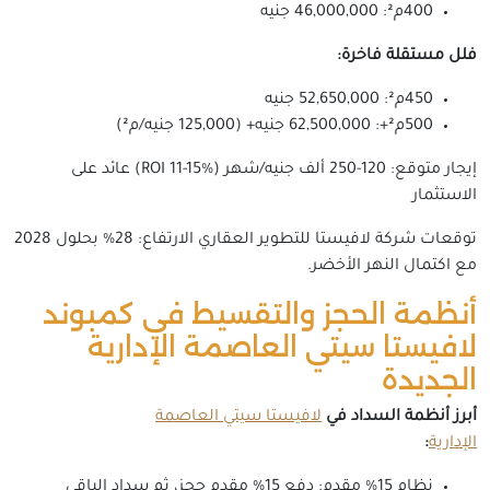
400م²: 46,000,000 جنيه
فلل مستقلة فاخرة:
450م²: 52,650,000 جنيه
500م²+: 62,500,000 جنيه+ (125,000 جنيه/م²)
إيجار متوقع: 120-250 ألف جنيه/شهر (ROI 11-15%) عائد على
الاستثمار
توقعات شركة لافيستا للتطوير العقاري الارتفاع: 28% بحلول 2028
مع اكتمال النهر الأخضر.
أنظمة الحجز والتقسيط في كمبوند
لافيستا سيتي العاصمة الإدارية
الجديدة
أبرز أنظمة السداد في
لافيستا سيتي العاصمة
الإدارية
:
نظام 15% مقدم: دفع 15% مقدم حجز، ثم سداد الباقي