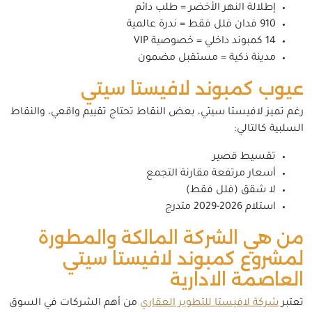
إطلالة النهر الأخضر = طلب دائم
910 فدان فلل فقط = ندرة عالمية
14 كمبوند داخلي = خصوصية VIP
مدينة ذكية = مستقبل مضمون
عيوب كمبوند لافيستا سيتي
رغم تميز لافيستا سيتي، بعض النقاط تحتاج تقييم واقعي، والنقاط
السلبية كالتالي:
تقسيط قصير
أسعار مرتفعة مقارنة التجمع
لا شقق (فلل فقط)
استلام 2026-2029 متدرج
من هي الشركة المالكة والمطورة
لمشروع كمبوند لافيستا سيتي
العاصمة الادارية
تعتبر
شركة لافيستا للتطوير العقاري
من أهم الشركات في السوق