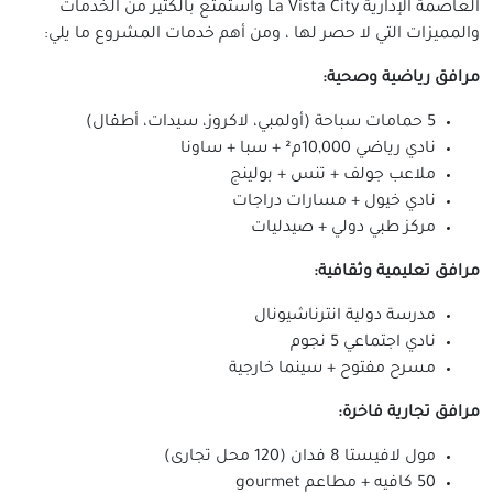
العاصمة الإدارية La Vista City واستمتع بالكثير من الخدمات
والمميزات التي لا حصر لها ، ومن أهم خدمات المشروع ما يلي:
مرافق رياضية وصحية:
5 حمامات سباحة (أولمبي، لاكروز، سيدات، أطفال)
نادي رياضي 10,000م² + سبا + ساونا
ملاعب جولف + تنس + بولينج
نادي خيول + مسارات دراجات
مركز طبي دولي + صيدليات
مرافق تعليمية وثقافية:
مدرسة دولية انترناشيونال
نادي اجتماعي 5 نجوم
مسرح مفتوح + سينما خارجية
مرافق تجارية فاخرة:
مول لافيستا 8 فدان (120 محل تجارى)
50 كافيه + مطاعم gourmet