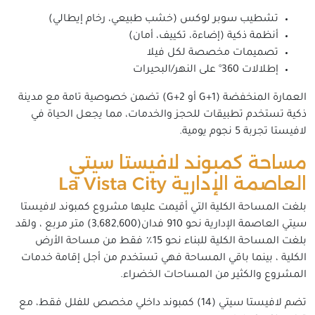
تشطيب سوبر لوكس (خشب طبيعي، رخام إيطالي)
أنظمة ذكية (إضاءة، تكييف، أمان)
تصميمات مخصصة لكل فيلا
إطلالات 360° على النهر/البحيرات
العمارة المنخفضة (G+1 أو G+2) تضمن خصوصية تامة مع مدينة
ذكية تستخدم تطبيقات للحجز والخدمات، مما يجعل الحياة في
لافيستا تجربة 5 نجوم يومية.
مساحة كمبوند لافيستا سيتي
العاصمة الإدارية La Vista City
بلغت المساحة الكلية التي أقيمت عليها مشروع كمبوند لافيستا
سيتي العاصمة الإدارية نحو 910 فدان(3,682,600) متر مربع ، ولقد
بلغت المساحة الكلية للبناء نحو 15٪ فقط من مساحة الأرض
الكلية ، بينما باقي المساحة فهي تستخدم من أجل إقامة خدمات
المشروع والكثير من المساحات الخضراء.
تضم لافيستا سيتي (14) كمبوند داخلي مخصص للفلل فقط، مع