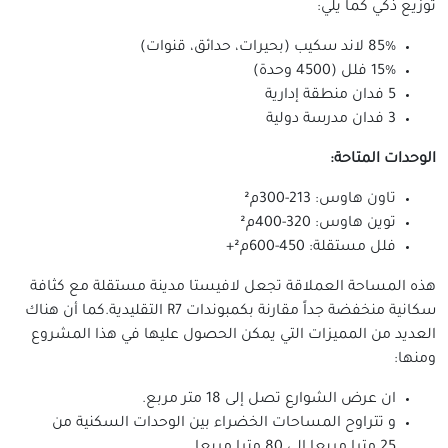
توزيع ذكي كما يلي:
85% لاند سكيب (بحيرات، حدائق، قنوات)
15% فلل (4500 وحدة)
5 فدان منطقة إدارية
3 فدان مدرسة دولية
الوحدات المتاحة:
تاون هاوس: 213-300م²
توين هاوس: 320-400م²
فلل مستقلة: 450-600م²+
هذه المساحة العملاقة تجعل لافيستا مدينة مستقلة مع كثافة
سكانية منخفضة جداً مقارنة بكمبوندات R7 التقليدية.كما أن هناك
العديد من المميزات التي يمكن الحصول عليها في هذا المشروع
ومنها:
ان عرض الشوارع تصل إلى 18 متر مربع.
و تتراوح المساحات الخضراء بين الوحدات السكنية من
25 مترا مربعا إلى 80 مترا مربعا.