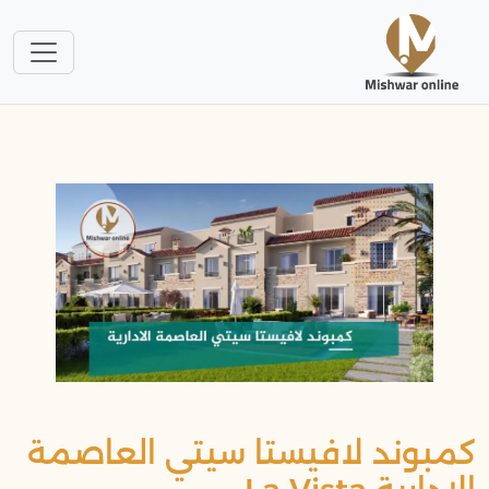
كمبوند لافيستا سيتي العاصمة