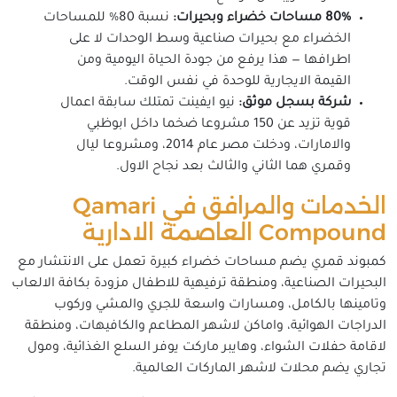
80% مساحات خضراء وبحيرات:
نسبة 80% للمساحات
الخضراء مع بحيرات صناعية وسط الوحدات لا على
اطرافها — هذا يرفع من جودة الحياة اليومية ومن
القيمة الايجارية للوحدة في نفس الوقت.
شركة بسجل موثق:
نيو ايفينت تمتلك سابقة اعمال
قوية تزيد عن 150 مشروعا ضخما داخل ابوظبي
والامارات، ودخلت مصر عام 2014، ومشروعا ليال
وقمري هما الثاني والثالث بعد نجاح الاول.
الخدمات والمرافق في Qamari
Compound العاصمة الادارية
كمبوند قمري يضم مساحات خضراء كبيرة تعمل على الانتشار مع
البحيرات الصناعية، ومنطقة ترفيهية للاطفال مزودة بكافة الالعاب
وتامينها بالكامل، ومسارات واسعة للجري والمشي وركوب
الدراجات الهوائية، واماكن لاشهر المطاعم والكافيهات، ومنطقة
لاقامة حفلات الشواء، وهايبر ماركت يوفر السلع الغذائية، ومول
تجاري يضم محلات لاشهر الماركات العالمية.