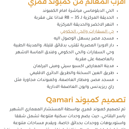
اقرب المعالم من كمبوند قمري
الحي الدبلوماسي مباشرة امام الكمبوند
الحديقة المركزية لـ R8 — 35 فدانا على مقربة
النهر الاخضر والحديقة المركزية
حي السفارات والحي الحكومي
مسجد مصر يسهل الوصول اليه
دار الاوبرا المصرية تقترب بدقائق قليلة، والمدينة الطبية
وحي السفارات والحي الحكومي وفندق الماسة الاشهر
بالعاصمة على مقربة
مدينة المعارض اكسبو سيتي ومبنى البرلمان
طريق العين السخنة والطريق الدائري الاقليمي
مسجد مصر، ومطار العاصمة، وكمبوندات مجاورة مثل
راي ريزيدنس وايون العاصمة الادارية
تصميم كمبوند Qamari
تم تصميم كمبوند قمري بواسطة المستشار المعماري الشهير
ياسر البلتاجي، حيث يضم وحدات سكنية متنوعة تشمل شققا
واستوديوهات ووحدات بحدائق خاصة، ويقدم مساحات متنوعة