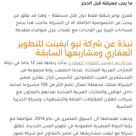
ما يجب معرفته قبل الحجز
قمري يوفر شققا فقط دون فلل مستقلة — وهذا قد يقلق من
يبحث عن الخصوصية الكاملة, الا ان الشركة عالجت هذا بدمج
مساحات كبيرة بين الوحدات مع تقنيات عزل ضوضاء متقدمة.
نبذة عن شركة نيو ايفينت للتطوير
العقاري ومشاريعها السابقة
شركة نيو ايفينت للتطوير العقاري
بدأت رحلتها منذ 12 عاما في دولة
الامارات العربية المتحدة، عندما اجتمعت رؤية مجموعة من
المستثمرين العرب الطموحين لتأسيس كيان عقاري متميز.
الشركة تمتلك محفظة اعمال تضم اكثر من 150 مشروعا ضخما
داخل ابوظبي والامارات العربية المتحدة نفذتهم بالتعاون مع
شركات كهلان للمقاولات العامة والتشطيبات وشركة الجزيرة
الماسية.
وجهت اهتمامها الى السوق المصري في عام 2014، متوافقة مع
رؤية الدولة المصرية الطموحة في تطوير المدن الجديدة, تطلق
شركة نيو ايفنت مشاريعها في مصر بالتعاون مع شركة صبور