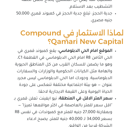
تشطيب مما يعني ان المشتري يحتاج تحمل تكلفة
التشطيب بعد الاستلام.
جدية الحجز: تبلغ جدية الحجز في كمبوند قمري 50,000
جنيه مصري.
لماذا الاستثمار في Compound
Qamari New Capital؟
الموقع امام الحي الدبلوماسي:
يقع كمبوند قمري في
الحي الثامن R8 امام الحي الدبلوماسي في القطعة C1،
وهو ما يضمن للسكان القرب من كل المناطق الحيوية
والهامة مثل الكيانات الحكومية والوزارات والسفارات
الدبلوماسية. وجودك اما الحي الدبلوماسي ليس مجرد
عنوان — هو بيئة اجتماعية مختلفة تنعكس على جودة
الحياة اليومية وعلى القيمة الايجارية لاحقا.
سعر المتر الاقل في المنطقة:
نيو ايفينت تعلن قمري بـ
"اقل سعر للمتر بالعاصمة في اكثر مواقعها تميزا" —
وبمقارنة 27,000 جنيه للمتر مع كمبوندات في نفس R8
بسعر 34,000 لـ 40,000 جنيه للمتر، يصبح ادعاء
الشركة قريبا من الواقع.