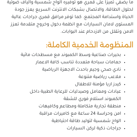
ما يضفي تميزا على قمري هو توفيره الواح شمسية والياف ضوئية
لحلول الطاقة، والاتصال بشبكات الانترنت السريع يعزز جودة
الحياة واستدامة المجتمع. كما توفر مرافق قمري جراجات عالية
المستوى لامان السيارات مع انظمة دخول وخروج متقدمة تعزز
الامن وتقلل من الازدحام عند البوابات.
المنظومة الخدمية الكاملة:
بحيرات صناعية وسط الكمبوند مع مسطحات مائية
حمامات سباحة متعددة تناسب كافة الاعمار
نادي صحي وجيم باحدث الاجهزة الرياضية
ملاعب رياضية متنوعة
كيدز اريا مؤمنة للاطفال
عيادات ومعامل وصيدليات للرعاية الطبية داخل
الكمبوند استلام فوري للشقة
منطقة تجارية متكاملة ومطاعم وكافيهات
امن وحراسة 24 ساعة مع كاميرات مراقبة
الواح شمسية لتوليد طاقة احتياطية
جراجات ذكية لركن السيارات