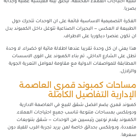
لتلبية احتياجات العملاء المختلفة، ليخلق بيئة معيشية عملية وجذابة
بصريا.
الفكرة التصميمية الاساسية قائمة على ان الوحدات تتحرك حول
الطبيعة لا العكس — البحيرات الصناعية تتوغل داخل الكمبوند بدل
ان تكون عنصرا ديكوريا على الاطراف.
هذا يعني ان كل وحدة تقريبا عندها اطلالة مائية او خضراء، لا وحدة
تطل على الشارع الداخلي. تم بناء الكمبوند على اقوى الاسسات
المطابقة للمواصفات الدولية مع مقاومة لعوامل التعرية الجوية
والزلازل.
مساحات كمبوند قمري العاصمة
الإدارية التفاصيل الكاملة
كمبوند قمري يضم افضل شقق للبيع في العاصمة الادارية
ودوبلكس بمساحات متنوعة تناسب جميع احتياجات العملاء.
الكمبوند يقدم نوعين رئيسيين من الوحدات — شقق بتنويعات
متعددة، ودوبلكس بحدائق خاصة لمن يريد تجربة اقرب للفيلا دون
سعرها.