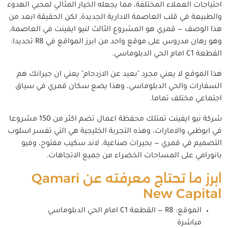
احتياجات العملاء المختلفة، مما يجعله الخيار المثالي لمحبي الهدوء
والطبيعة في قلب العاصمة الادارية الجديدة, لكن الحقيقة ابعد من
هذا الوصف — قمري هو المشروع الثالث لنيو ايفينت في العاصمة،
وهو رهان مدروس على موقع واحد من ابرز المواقع في R8 تحديدا:
القطعة C1 امام الحي الدبلوماسي.
هذا الموقع لا يعني مجرد "بعيد عن الازدحام" يعني ان جيرانك هم
السفارات والحي الدبلوماسي، وهذا يضع سكان قمري في سياق
اجتماعي مختلف تماما.
شركة نيو ايفينت تمتلك محفظة اعمال تضم اكثر من 150 مشروعا
في ابوظبي والامارات، وهذه التجربة الخليجية هي التي تفسر اسلوب
التصميم في قمري — بحيرات صناعية، لاند سكيب مفتوح، وفيو
بانورامي على المساحات الخضراء من جميع الاتجاهات.
ابرز ما تحتاج معرفته عن Qamari
New Capital
الموقع: R8 — القطعة C1 امام الحي الدبلوماسي
مباشرة