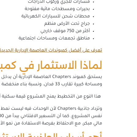
مسارات للجري وركوب الدراجات
بحيرات ومسطحات مائية مفتوحة
محطات شحن للسيارات الكهربائية
جراج تحت الأرض منظم
أكثر من 750 موقف خارجي
مناطق تجمعات ومساحات اجتماعية
تعرف على أفضل كمبوندات العاصمة الإدارية الجديدة
لماذا الاستثمار في كمبوند Chapters العاصمة ال
ومساحة كبيرة تقارب 33 فدان، ونسبة بناء منخفضة لا تتجاوز 15%، ما يترك الجزء الأكبر للمسطحات الخضراء والبحيرات والفراغات المفتوحة.
هذا النوع من التخطيط يمنح المشروع قيمة سكنية أعل
مالي مبكر، مع الاحتفاظ بفرصة الاستفادة من نمو الأس