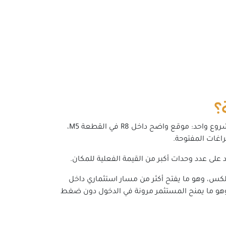
يستحق كمبوند Chapters العاصمة الإدارية أن يدخل في دائرة الاستثمار الجاد لأنه يجمع بين ثلاث نقاط نادرة الاجتماع في مشروع واحد: موقع واضح داخل R8 في القطعة M5،
لى عدد وحدات أكبر من القيمة الفعلية للمكان.
ن 71 متر وتصل إلى 316 متر، مع مزيج من الشقق والدوبلكس، وهو ما يفتح أكثر من مسار استثماري داخل
 التسعير الافتتاحي يبدأ من 2,272,000 جنيه في بعض الطروحات، مع خطط سداد تمتد حتى 12 سنة، وهو ما يمنح المستثمر مرونة في الدخول دون ضغط