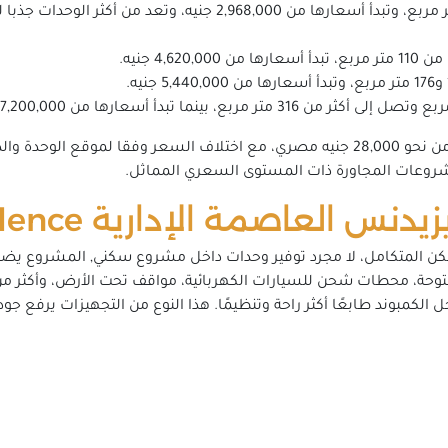
شقق غرفة نوم واحدة بمساحات تبدأ من 71 متر مربع، وتبدأ أسعارها من 
4, جنيه.
ويبدأ سعر المتر في كمبوند شابترز العاصمة الإدارية من نحو 28,000 جنيه مصري، مع اختلاف 
اصمة الإدارية Chapters Residence
Chapt مبنية على فكرة السكن المتكامل، لا مجرد توفير وحدات داخل مشروع سكني, 
لكمبوند طابعًا أكثر راحة وتنظيمًا. هذا النوع من التجهيزات يرفع جو