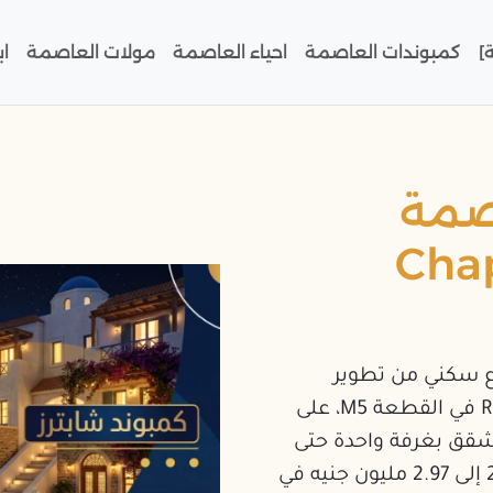
]
كمبوندات العاصمة
احياء العاصمة
مولات العاصمة
ا
اصمة
Chapte
وع سكني من تطوير
Jadeer Developments داخل الحي الثامن R8 في القطعة M5، على
روع من شقق بغرفة واحدة حتى
دوبلكس واسع، بأسعار تبدأ من نطاق 2.27 إلى 2.97 مليون جنيه في