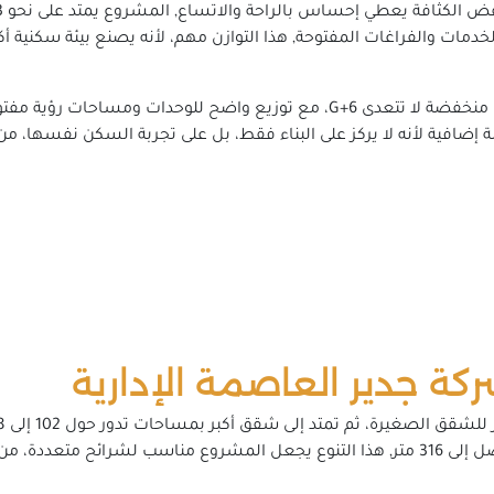
دمات والفراغات المفتوحة, هذا التوازن مهم، لأنه يصنع بيئة سكنية أ
كما يظهر المشروع في الطروحات الحديثة بارتفاعات منخفضة لا تتعدى G+6، مع ت
 إضافية لأنه لا يركز على البناء فقط، بل على تجربة السكن نفسها، من 
كة جدير العاصمة الإدارية
ندخل على وحدات الدوبلكس التي تبدأ من 210 متر وتصل إلى 316 متر, هذا التنوع يجعل المشرو