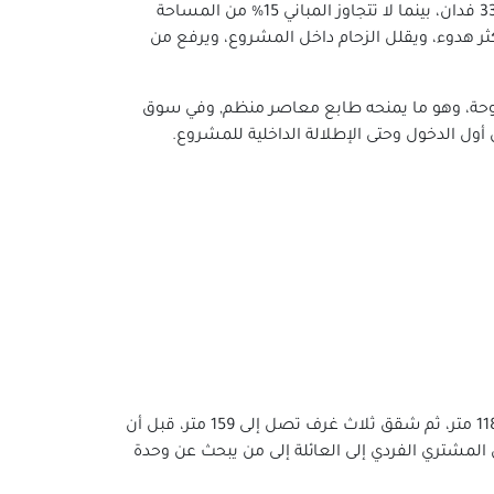
فكرة التصميم في Chapters تعتمد على مجتمع منخفض الكثافة يعطي إحساس بالراحة والاتساع, المشروع يمتد على نحو 33 فدان، بينما لا تتجاوز المباني 15% من المساحة
كثر هدوء، ويقلل الزحام داخل المشروع، ويرفع من
وزيع واضح للوحدات ومساحات رؤية مفتوحة، وهو ما يمنحه طابع معاصر منظم, وفي سوق
أول الدخول وحتى الإطلالة الداخلية للمشروع.
تنوع المساحات في Chapters الوحدات تبدأ من 71 متر للشقق الصغيرة، ثم تمتد إلى شقق أكبر بمساحات تدور حول 102 إلى 118 متر، ثم شقق ثلاث غرف تصل إلى 159 متر، قبل أن
ع مناسب لشرائح متعددة، من المشتري الفردي إلى العائلة إلى من يبحث عن وحدة