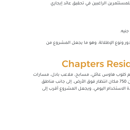
2,968,000 جنيه، وتعد من أكثر الوحدات جذبا للمستثمرين الراغبين في تحقيق عائد إيجاري
السعر وفقا لموقع الوحدة والدور ونوع الإطلالة، وهو ما يجعل المشروع من
المشروع يضم كلوب هاوس عائلي، مسابح، ملاعب بادل، مسارات
للجري وركوب الدراجات، بحيرات ومسطحات مائية مفتوحة، محطات شحن للسيارات الكهربائية، مواقف تحت الأرض، وأكثر من 750 مكان انتظار فوق الأرض، إلى جانب مناطق
دة الاستخدام اليومي، ويجعل المشروع أقرب إلى