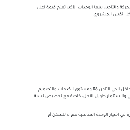
ة والتأجير، بينما الوحدات الأكبر تمنح قيمة أعلى
نجحت شركة جدير للتطوير العقاري في طرح أسعار كمبوند شابترز العاصمة الإدارية بصورة متوازنة تجمع بين الموقع المميز داخل الحي الثامن R8 ومستوى الخدمات والتصميم
الباحثين عن السكن الراقي والاستثمار طويل الأجل، خاصة مع تخصيص نسبة
 في اختيار الوحدة المناسبة سواء للسكن أو