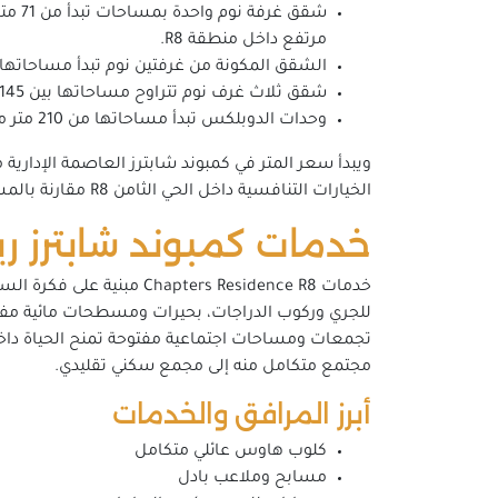
مرتفع داخل منطقة R8.
الشقق المكونة من غرفتين نوم تبدأ مساحاتها من 110 متر مربع، تبدأ أسعارها من 620,000
شقق ثلاث غرف نوم تتراوح مساحاتها بين 145 و176 متر مربع، وتبدأ أسعارها من 5,440,000 جنيه.
وحدات الدوبلكس تبدأ مساحاتها من 210 متر مربع وتصل إلى أكثر من 316 متر مربع، بينما تبدأ أسعارها من 7,200,000 جنيه.
الخيارات التنافسية داخل الحي الثامن R8 مقارنة بالمشروعات المجاورة ذات المستوى السعري المماثل.
خدمات كمبوند شابترز ريزيدنس الع
خدمات ers Residence R8
تجمعات ومساحات اجتماعية مفتوحة تمنح الحياة داخل ا
مجتمع متكامل منه إلى مجمع سكني تقليدي.
أبرز المرافق والخدمات
كلوب هاوس عائلي متكامل
مسابح وملاعب بادل