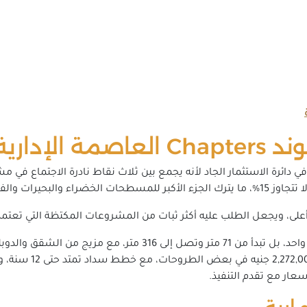
إدارية؟
ى، ويجعل الطلب عليه أكثر ثبات من المشروعات المكتظة التي تعتمد ع
وتزداد جاذبية Chapters لأن الوحدات فيه ليست نمط واحد، بل تبدأ م
نفس المشروع, كما أن
عار مع تقدم التنفيذ.